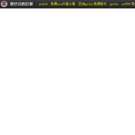
avdvd
免費ava片線上看
亞洲go2av免費影片
go2av
av999